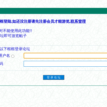
框登陆,如还没注册请先注册会员才能游览,
联系管理
不能使用此功能!!
论坛即可游览帖子
以下框框登录论坛
用户名
码