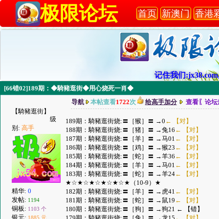
极限论坛
首页
新澳门
香港
记住我们:jx38.com,
[66错02]189期：◆騎豬逛街◆用心烧死一肖◆
导航
本帖查看
1722
次
给高手加分
查看〖论坛
【騎豬逛街】
级
189期：騎豬逛街烧:〓［猴］〓 →0
← 【对】
别:
高手
188期：騎豬逛街烧:〓［猪］〓 →兔16
← 【对】
187期：騎豬逛街烧:〓［羊］〓 →马01
← 【对】
186期：騎豬逛街烧:〓［鸡］〓 →猴23
← 【对】
185期：騎豬逛街烧:〓［蛇］〓 →羊36
← 【对】
184期：騎豬逛街烧:〓［羊］〓 →马01
← 【对】
183期：騎豬逛街烧:〓［蛇］〓 →羊24
← 【对】
★☆★☆★☆★☆★☆★（10-9）★
精华:
0
182期：騎豬逛街烧:〓［羊］〓 →虎41
← 【对】
发帖:
181期：騎豬逛街烧:〓［蛇］〓 →鼠19
← 【对】
1194
铜板:
180期：騎豬逛街烧:〓［狗］〓 →狗21 ← 【错】
1103 个
银元:
179期：騎豬逛街烧:〓［兔］〓 →龙15
← 【对】
1885 元