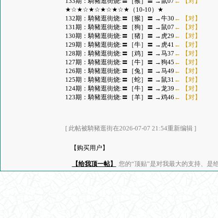
133期：騎豬逛街烧:〓［猴］〓 →鼠07
← 【对】
★☆★☆★☆★☆★☆★（10-10）★
132期：騎豬逛街烧:〓［猴］〓 →牛30
← 【对】
131期：騎豬逛街烧:〓［狗］〓 →鼠07
← 【对】
130期：騎豬逛街烧:〓［猪］〓 →虎29
← 【对】
129期：騎豬逛街烧:〓［牛］〓 →虎41
← 【对】
128期：騎豬逛街烧:〓［鸡］〓 →马37
← 【对】
127期：騎豬逛街烧:〓［牛］〓 →狗45
← 【对】
126期：騎豬逛街烧:〓［兔］〓 →马49
← 【对】
125期：騎豬逛街烧:〓［蛇］〓 →鼠31
← 【对】
124期：騎豬逛街烧:〓［牛］〓 →龙39
← 【对】
123期：騎豬逛街烧:〓［羊］〓 →鸡46
← 【对】
[ 此帖被騎豬逛街在2026-07-07 21:54重新编辑 ]
【购买用户】
【给我顶一帖】
您的“顶贴”是对我最大的支持、是给了我