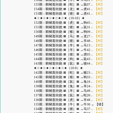
155期：騎豬逛街烧:〓［蛇］〓 →鼠07
← 【对】
154期：騎豬逛街烧:〓［龙］〓 →虎41
← 【对】
153期：騎豬逛街烧:〓［猪］〓 →虎41
← 【对】
★☆★☆★☆★☆★☆★（10-10）★
152期：騎豬逛街烧:〓［虎］〓 →狗45
← 【对】
151期：騎豬逛街烧:〓［猪］〓 →鼠31
← 【对】
150期：騎豬逛街烧:〓［猴］〓 →狗09
← 【对】
149期：騎豬逛街烧:〓［马］〓 →龙27
← 【对】
148期：騎豬逛街烧:〓［猪］〓 →羊48
← 【对】
147期：騎豬逛街烧:〓［羊］〓 →马13
← 【对】
146期：騎豬逛街烧:〓［羊］〓 →牛42
← 【对】
145期：騎豬逛街烧:〓［猪］〓 →虎05
← 【对】
144期：騎豬逛街烧:〓［狗］〓 →鼠43
← 【对】
143期：騎豬逛街烧:〓［鼠］〓 →猪44
← 【对】
★☆★☆★☆★☆★☆★（10-9）★
142期：騎豬逛街烧:〓［蛇］〓 →猴23
← 【对】
141期：騎豬逛街烧:〓［猪］〓 →狗33
← 【对】
140期：騎豬逛街烧:〓［鼠］〓 →兔16
← 【对】
139期：騎豬逛街烧:〓［兔］〓 →羊24
← 【对】
138期：騎豬逛街烧:〓［羊］〓 →马49
← 【对】
137期：騎豬逛街烧:〓［鼠］〓 →蛇26
← 【对】
136期：騎豬逛街烧:〓［虎］〓 →羊48
← 【对】
135期：騎豬逛街烧:〓［牛］〓 →牛30 ← 【错】
134期：騎豬逛街烧:〓［猪］〓 →马37
← 【对】