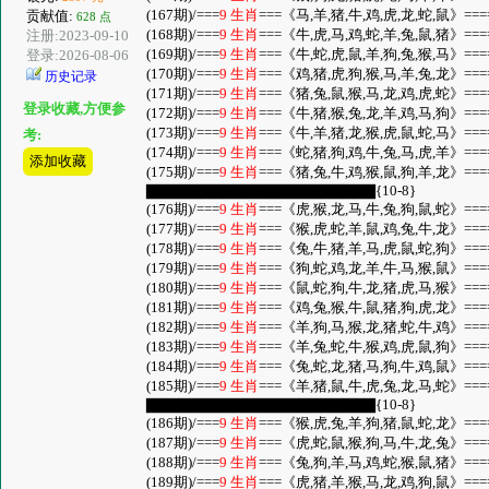
(167期)/===
9 生肖
===《马,羊,猪,牛,鸡,虎,龙,蛇,鼠》===
贡献值:
628 点
(168期)/===
9 生肖
===《牛,虎,马,鸡,蛇,羊,兔,鼠,猪》===
注册:2023-09-10
(169期)/===
9 生肖
===《牛,蛇,虎,鼠,羊,狗,兔,猴,马》===
登录:2026-08-06
(170期)/===
9 生肖
===《鸡,猪,虎,狗,猴,马,羊,兔,龙》===
历史记录
(171期)/===
9 生肖
===《猪,兔,鼠,猴,马,龙,鸡,虎,蛇》===
登录收藏,方便参
(172期)/===
9 生肖
===《牛,猪,猴,兔,龙,羊,鸡,马,狗》===
(173期)/===
9 生肖
===《牛,羊,猪,龙,猴,虎,鼠,蛇,马》===
考:
(174期)/===
9 生肖
===《蛇,猪,狗,鸡,牛,兔,马,虎,羊》===
添加收藏
(175期)/===
9 生肖
===《猪,兔,牛,鸡,猴,鼠,狗,羊,龙》===
▇▇▇▇▇▇▇▇▇▇▇▇▇▇▇▇▇▇▇▇▇{10-8}
(176期)/===
9 生肖
===《虎,猴,龙,马,牛,兔,狗,鼠,蛇》===
(177期)/===
9 生肖
===《猴,虎,蛇,羊,鼠,鸡,兔,牛,龙》===
(178期)/===
9 生肖
===《兔,牛,猪,羊,马,虎,鼠,蛇,狗》===
(179期)/===
9 生肖
===《狗,蛇,鸡,龙,羊,牛,马,猴,鼠》===
(180期)/===
9 生肖
===《鼠,蛇,狗,牛,龙,猪,虎,马,猴》===
(181期)/===
9 生肖
===《鸡,兔,猴,牛,鼠,猪,狗,虎,龙》===
(182期)/===
9 生肖
===《羊,狗,马,猴,龙,猪,蛇,牛,鸡》===
(183期)/===
9 生肖
===《羊,兔,蛇,牛,猴,鸡,虎,鼠,狗》===
(184期)/===
9 生肖
===《兔,蛇,龙,猪,马,狗,牛,鸡,鼠》===
(185期)/===
9 生肖
===《羊,猪,鼠,牛,虎,兔,龙,马,蛇》===
▇▇▇▇▇▇▇▇▇▇▇▇▇▇▇▇▇▇▇▇▇{10-8}
(186期)/===
9 生肖
===《猴,虎,兔,羊,狗,猪,鼠,蛇,龙》===
(187期)/===
9 生肖
===《虎,蛇,鼠,猴,狗,马,牛,龙,兔》===
(188期)/===
9 生肖
===《兔,狗,羊,马,鸡,蛇,猴,鼠,猪》===
(189期)/===
9 生肖
===《虎,猪,羊,猴,马,龙,鸡,狗,鼠》====