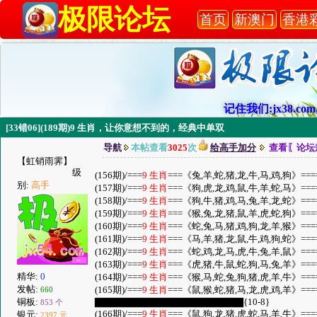
极限论坛
首页
新澳门
香港
记住我们:jx38.com,
[33错06](189期)9 生肖，让你意想不到的，经典中单双
导航
本帖查看
3025
次
给高手加分
查看〖论坛
【虹销雨霁】
级
(156期)/===
9 生肖
===《兔,羊,蛇,猪,龙,牛,马,鸡,狗》===
别:
高手
(157期)/===
9 生肖
===《狗,虎,龙,鸡,鼠,牛,羊,蛇,马》===
(158期)/===
9 生肖
===《狗,牛,猪,鸡,马,兔,羊,龙,蛇》===
(159期)/===
9 生肖
===《猴,兔,龙,猪,鼠,羊,虎,蛇,狗》===
(160期)/===
9 生肖
===《蛇,兔,马,猪,鸡,狗,龙,羊,猴》===
(161期)/===
9 生肖
===《马,羊,猪,龙,鼠,牛,鸡,狗,蛇》===
(162期)/===
9 生肖
===《蛇,鸡,龙,马,虎,牛,兔,羊,鼠》===
(163期)/===
9 生肖
===《虎,猪,牛,鼠,蛇,狗,马,兔,羊》===
精华:
0
(164期)/===
9 生肖
===《猴,马,蛇,兔,狗,猪,虎,羊,牛》===
发帖:
(165期)/===
9 生肖
===《鼠,猴,蛇,猪,马,龙,虎,鸡,羊》===
660
铜板:
▇▇▇▇▇▇▇▇▇▇▇▇▇▇▇▇▇▇▇▇▇{10-8}
853 个
(166期)/===
9 生肖
===《鼠,狗,龙,猪,虎,蛇,马,羊,牛》===
银元:
2397 元