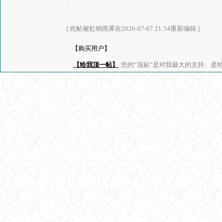
[ 此帖被虹销雨霁在2026-07-07 21:54重新编辑 ]
【购买用户】
【给我顶一帖】
您的“顶贴”是对我最大的支持、是给了我