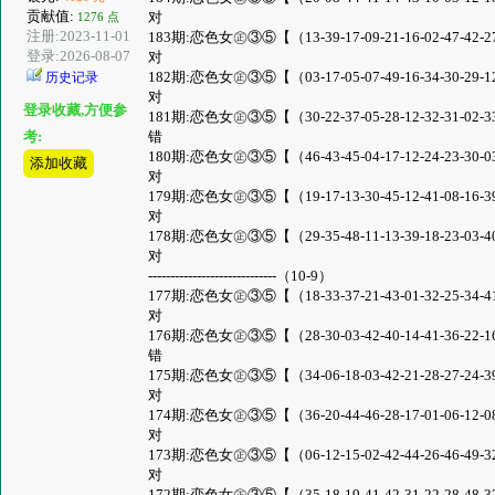
贡献值:
对
1276 点
注册:2023-11-01
183期:恋色女㊣③⑤【（13-39-17-09-21-16-02-47-42-27-41-
登录:2026-08-07
对
182期:恋色女㊣③⑤【（03-17-05-07-49-16-34-30-29-12-20-
历史记录
对
登录收藏,方便参
181期:恋色女㊣③⑤【（30-22-37-05-28-12-32-31-02-33-36-
错
考:
180期:恋色女㊣③⑤【（46-43-45-04-17-12-24-23-30-03-42-
添加收藏
对
179期:恋色女㊣③⑤【（19-17-13-30-45-12-41-08-16-39-05-
对
178期:恋色女㊣③⑤【（29-35-48-11-13-39-18-23-03-40-25-
对
-----------------------------（10-9）
177期:恋色女㊣③⑤【（18-33-37-21-43-01-32-25-34-41-02-
对
176期:恋色女㊣③⑤【（28-30-03-42-40-14-41-36-22-16-07-
错
175期:恋色女㊣③⑤【（34-06-18-03-42-21-28-27-24-39-19-
对
174期:恋色女㊣③⑤【（36-20-44-46-28-17-01-06-12-08-25-
对
173期:恋色女㊣③⑤【（06-12-15-02-42-44-26-46-49-32-08-
对
172期:恋色女㊣③⑤【（35-18-19-41-42-31-22-28-48-32-10-