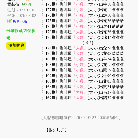
〖178期〗咖啡屋
『小数』
(大 小)出牛18准准准
贡献值:
562 点
〖177期〗咖啡屋
『小数』
(大 小)出蛇14准准准
注册:2023-11-01
〖176期〗咖啡屋
『小数』
(大 小)出鸡10准准准
登录:2026-08-02
〖175期〗咖啡屋
『小数』
(大 小)出蛇26错错错
历史记录
〖174期〗咖啡屋
『小数』
(大 小)出虎41错错错
登录收藏,方便参
〖173期〗咖啡屋
『大数』
(大 小)出蛇26准准准
〖172期〗咖啡屋
『大数』
(大 小)出猪44准准准
考:
==================={10-8}
添加收藏
〖171期〗咖啡屋
『大数』
(大 小)出兔28准准准
〖170期〗咖啡屋
『大数』
(大 小)出龙03错错错
〖169期〗咖啡屋
『小数』
(大 小)出羊24准准准
〖168期〗咖啡屋
『小数』
(大 小)出龙15准准准
〖167期〗咖啡屋
『小数』
(大 小)出鼠19准准准
〖166期〗咖啡屋
『小数』
(大 小)出牛06准准准
〖165期〗咖啡屋
『小数』
(大 小)出龙03准准准
〖164期〗咖啡屋
『大数』
(大 小)出狗21错错错
〖163期〗咖啡屋
『大数』
(大 小)出马37准准准
〖162期〗咖啡屋
『大数』
(大 小)出猪32准准准
[ 此帖被咖啡屋在2026-07-07 22:06重新编辑 ]
【购买用户】