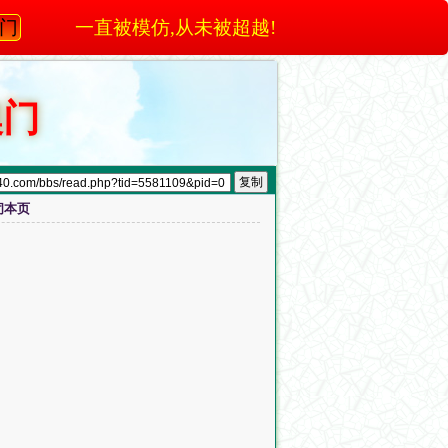
澳门
一直被模仿,从未被超越!
澳门
闭本页