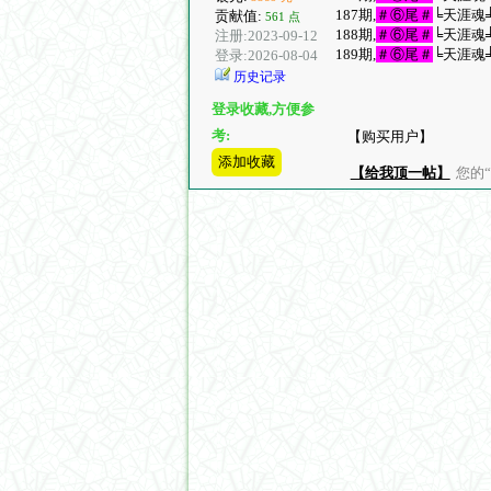
187期,
＃⑥尾＃
╘天涯魂╛
贡献值:
561 点
188期,
＃⑥尾＃
╘天涯魂╛
注册:2023-09-12
189期,
＃⑥尾＃
╘天涯魂╛
登录:2026-08-04
历史记录
登录收藏,方便参
考:
【购买用户】
添加收藏
【给我顶一帖】
您的“