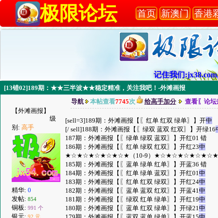
极限论坛
首页
新澳门
香港
记住我们:jx38.com,
[13错02]189期：★★三半波★★稳定精准，关注我吧！-外滩画报
导航
本帖查看
7745
次
给高手加分
查看〖论坛
【外滩画报】
级
[sell=3]189期：外滩画报【〖红单 红双 绿单〗】开
中
别:
高手
[/ sell]188期：外滩画报【〖绿双 蓝双 红双〗】开绿16
187期：外滩画报【〖绿单 绿双 蓝双〗】开红01 错
186期：外滩画报【〖红单 绿双 红双〗】开红23
中
★☆★☆★☆★☆★☆★（10-9）★☆★☆★☆★☆★☆
185期：外滩画报【〖蓝单 绿单 红单〗】开蓝36 错
184期：外滩画报【〖红单 绿单 蓝双〗】开红01
中
183期：外滩画报【〖红单 红双 绿双〗】开红24
中
精华:
0
182期：外滩画报【〖蓝单 蓝双 红双〗】开蓝41
中
发帖:
181期：外滩画报【〖绿双 红单 绿单〗】开红19
中
854
铜板:
180期：外滩画报【〖蓝单 红双 绿单〗】开绿21
中
991 个
银元:
179期：外滩画报【〖蓝双 蓝单 绿单〗】开蓝15
中
92 元