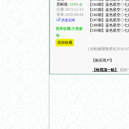
贡献值:
【184期】蓝色星空◇七
12355 点
注册:2015-12-13
【185期】蓝色星空◇七
登录:2026-08-06
【186期】蓝色星空◇七
【187期】蓝色星空◇七
历史记录
【188期】蓝色星空◇七
登录收藏,方便参
【189期】蓝色星空◇七
考:
添加收藏
[ 此帖被啵啵虎在2026-07-
【购买用户】
【给我顶一帖】
您的“