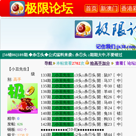
极限论坛
首页
新澳门
香港
记住我们:jx38.com,
[56错06]189期.◆杀①头◆公式猛料来袭≤ 杀①头 ≥期期大中,不要错过
导航
本帖查看
2702
次
给高手加分
查看〖论坛
【小丑先生】
级
133期.
∴小丑先生∴
≤3头≥杀①头 開 : 鼠07 〖中〗
别:
高手
134期.
∴小丑先生∴
≤0头≥杀①头 開 : 马37 〖中〗
135期.
∴小丑先生∴
≤3头≥杀①头 開 : 牛30 〖错〗
136期.
∴小丑先生∴
≤1头≥杀①头 開 : 羊48 〖中〗
137期.
∴小丑先生∴
≤4头≥杀①头 開 : 蛇26 〖中〗
138期.
∴小丑先生∴
≤0头≥杀①头 開 : 马49 〖中〗
139期.
∴小丑先生∴
≤0头≥杀①头 開 : 羊24 〖中〗
140期.
∴小丑先生∴
≤1头≥杀①头 開 : 兔16 〖错〗
精华:
0
141期.
∴小丑先生∴
≤1头≥杀①头 開 : 狗33 〖中〗
发帖:
142期.
∴小丑先生∴
≤1头≥杀①头 開 : 猴23 〖中〗
626
铜板:
●●●●●●●●●●●[10-8]●●●●●●●●●●●
602 个
143期.
∴小丑先生∴
≤2头≥杀①头 開 : 猪44 〖中〗
银元:
1238 元