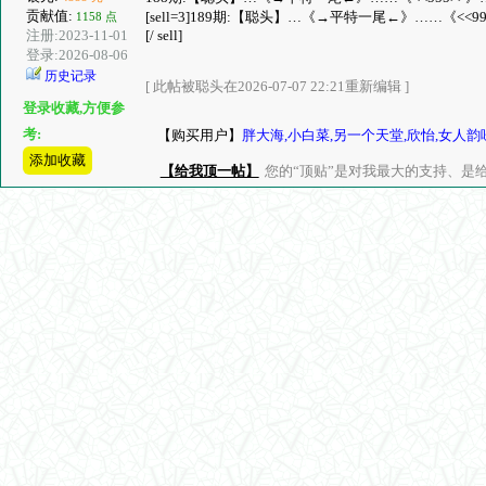
贡献值:
[sell=3]189期:【聪头】…《→平特一尾←》……《<<9
1158 点
注册:2023-11-01
[/ sell]
登录:2026-08-06
历史记录
[ 此帖被聪头在2026-07-07 22:21重新编辑 ]
登录收藏,方便参
考:
【购买用户】
胖大海,小白菜,另一个天堂,欣怡,女人韵
添加收藏
【给我顶一帖】
您的“顶贴”是对我最大的支持、是给了我