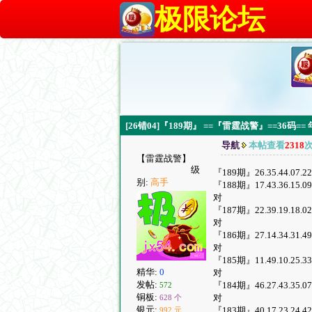
极限论坛
[26错04]『189期』 ==『雷霆战警』==36码=
导航
本帖查看
2318
【雷霆战警】
级
『189期』26.35.44.07.22.
别:
高手
『188期』17.43.36.15.09.3
对
『187期』22.39.19.18.02.4
对
『186期』27.14.34.31.49.0
对
『185期』11.49.10.25.33.1
精华:
0
对
发帖:
『184期』46.27.43.35.07.1
572
铜板:
对
628 个
银元:
『183期』40.17.23.24.42.0
992 元