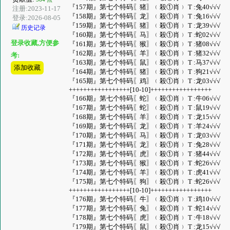
『157期』第七个特码〖猪〗﹙殺①肖﹚ T :兔40√√√
注册:2023-11-17
『158期』第七个特码〖龙〗﹙殺①肖﹚ T :兔16√√√
登录:2026-08-05
『159期』第七个特码〖猪〗﹙殺①肖﹚ T :龙39√√√
历史记录
『160期』第七个特码〖马〗﹙殺①肖﹚ T :蛇02√√√
登录收藏,方便参
『161期』第七个特码〖猴〗﹙殺①肖﹚ T :猪08√√√
『162期』第七个特码〖羊〗﹙殺①肖﹚ T :猪32√√√
考:
『163期』第七个特码〖鼠〗﹙殺①肖﹚ T :马37√√√
添加收藏
『164期』第七个特码〖猪〗﹙殺①肖﹚ T :狗21√√√
『165期』第七个特码〖鸡〗﹙殺①肖﹚ T :龙03√√√
+++++++++++++++++[10-10]+++++++++++++++++
『166期』第七个特码〖蛇〗﹙殺①肖﹚ T :牛06√√√
『167期』第七个特码〖蛇〗﹙殺①肖﹚ T :鼠19√√√
『168期』第七个特码〖羊〗﹙殺①肖﹚ T :龙15√√√
『169期』第七个特码〖龙〗﹙殺①肖﹚ T :羊24√√√
『170期』第七个特码〖马〗﹙殺①肖﹚ T :龙03√√√
『171期』第七个特码〖龙〗﹙殺①肖﹚ T :兔28√√√
『172期』第七个特码〖虎〗﹙殺①肖﹚ T :猪44√√√
『173期』第七个特码〖猴〗﹙殺①肖﹚ T :蛇26√√√
『174期』第七个特码〖羊〗﹙殺①肖﹚ T :虎41√√√
『175期』第七个特码〖狗〗﹙殺①肖﹚ T :蛇26√√√
+++++++++++++++++[10-10]+++++++++++++++++
『176期』第七个特码〖牛〗﹙殺①肖﹚ T :鸡10√√√
『177期』第七个特码〖兔〗﹙殺①肖﹚ T :蛇14√√√
『178期』第七个特码〖虎〗﹙殺①肖﹚ T :牛18√√√
『179期』第七个特码〖鼠〗﹙殺①肖﹚ T :龙15√√√