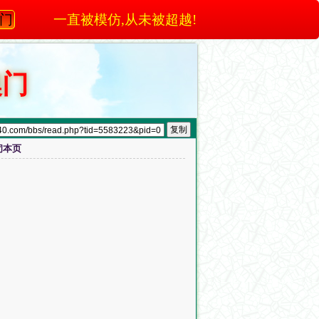
澳门
一直被模仿,从未被超越!
澳门
闭本页