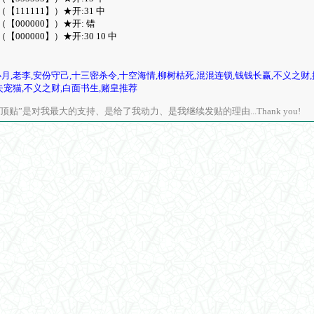
111111】）★开:31 中
【000000】）★开: 错
000000】）★开:30 10 中
小月,老李,安份守己,十三密杀令,十空海情,柳树枯死,混混连锁,钱钱长赢,不义之财
失宠猫,不义之财,白面书生,赌皇推荐
顶贴”是对我最大的支持、是给了我动力、是我继续发贴的理由...Thank you!