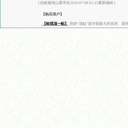
[ 此帖被海山霸爷在2026-07-08 01:23重新编辑 ]
【购买用户】
【给我顶一帖】
您的“顶贴”是对我最大的支持、是给了我