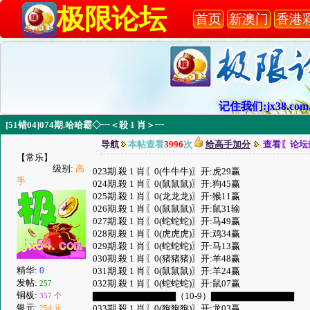
极限论坛
首页
新澳门
香港
记住我们:jx38.com,
[51错04]074期.哈哈霸◇┅＜殺 1 肖＞┅
导航
本帖查看
3996
次
给高手加分
查看〖论坛
【常乐】
级别:
高
023期.殺 1 肖〖0(牛牛牛)〗开:虎29赢
手
024期.殺 1 肖〖0(鼠鼠鼠)〗开:狗45赢
025期.殺 1 肖〖0(龙龙龙)〗开:猴11赢
026期.殺 1 肖〖0(鼠鼠鼠)〗开:鼠31输
027期.殺 1 肖〖0(蛇蛇蛇)〗开:马49赢
028期.殺 1 肖〖0(虎虎虎)〗开:鸡34赢
029期.殺 1 肖〖0(蛇蛇蛇)〗开:马13赢
030期.殺 1 肖〖0(猪猪猪)〗开:羊48赢
精华:
0
031期.殺 1 肖〖0(鼠鼠鼠)〗开:羊24赢
发帖:
032期.殺 1 肖〖0(蛇蛇蛇)〗开:鼠07赢
257
铜板:
▇▇▇▇▇▇▇▇▇▇▇▇（10-9）▇▇▇▇▇▇▇▇▇▇▇▇
357 个
银元:
033期.殺 1 肖〖0(狗狗狗)〗开:龙03赢
254 元