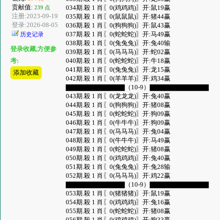
贡献值:
034期.殺 1 肖〖0(鸡鸡鸡)〗开:鼠19赢
239 点
注册:2023-09-19
035期.殺 1 肖〖0(鼠鼠鼠)〗开:猪44赢
登录:2026-08-05
036期.殺 1 肖〖0(狗狗狗)〗开:鼠43赢
037期.殺 1 肖〖0(蛇蛇蛇)〗开:马49赢
历史记录
038期.殺 1 肖〖0(兔兔兔)〗开:兔40输
登录收藏,方便参
039期.殺 1 肖〖0(马马马)〗开:蛇02赢
040期.殺 1 肖〖0(蛇蛇蛇)〗开:牛18赢
考:
041期.殺 1 肖〖0(兔兔兔)〗开:龙15赢
添加收藏
042期.殺 1 肖〖0(羊羊羊)〗开:鸡34赢
▇▇▇▇▇▇▇▇▇▇▇▇（10-9）▇▇▇▇▇▇▇▇▇▇▇▇
043期.殺 1 肖〖0(龙龙龙)〗开:兔40赢
044期.殺 1 肖〖0(狗狗狗)〗开:猪08赢
045期.殺 1 肖〖0(蛇蛇蛇)〗开:狗09赢
046期.殺 1 肖〖0(牛牛牛)〗开:狗09赢
047期.殺 1 肖〖0(马马马)〗开:兔04赢
048期.殺 1 肖〖0(牛牛牛)〗开:马49赢
049期.殺 1 肖〖0(蛇蛇蛇)〗开:猪08赢
050期.殺 1 肖〖0(鸡鸡鸡)〗开:兔40赢
051期.殺 1 肖〖0(兔兔兔)〗开:兔28输
052期.殺 1 肖〖0(马马马)〗开:鸡22赢
▇▇▇▇▇▇▇▇▇▇▇▇（10-9）▇▇▇▇▇▇▇▇▇▇▇▇
053期.殺 1 肖〖0(猪猪猪)〗开:鼠19赢
054期.殺 1 肖〖0(鸡鸡鸡)〗开:兔16赢
055期.殺 1 肖〖0(蛇蛇蛇)〗开:猪08赢
056期.殺 1 肖〖0(鸡鸡鸡)〗开:狗33赢