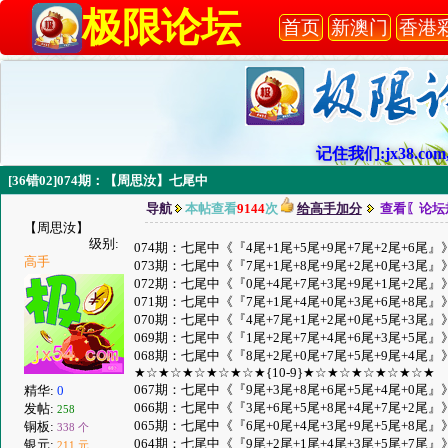
极限论坛
首页
新澳门
香港
记住我们:jx38.com,
[36错02]074期：【周思汝】七尾中
导航
本帖查看
9144
次
给高手加分
查看〖论坛
【周思汝】
级别:
074期：七尾中《『4尾+1尾+5尾+9尾+7尾+2尾+6尾』
高手
073期：七尾中《『7尾+1尾+8尾+9尾+2尾+0尾+3尾』
072期：七尾中《『0尾+4尾+7尾+3尾+9尾+1尾+2尾』
071期：七尾中《『7尾+1尾+4尾+0尾+3尾+6尾+8尾』
070期：七尾中《『4尾+7尾+1尾+2尾+0尾+5尾+3尾』
069期：七尾中《『1尾+2尾+7尾+4尾+6尾+3尾+5尾』
068期：七尾中《『8尾+2尾+0尾+7尾+5尾+9尾+4尾』
★☆★☆★☆★☆★☆★{10-9}★☆★☆★☆★☆★☆★
067期：七尾中《『9尾+3尾+8尾+6尾+5尾+4尾+0尾』
精华:
0
066期：七尾中《『3尾+6尾+5尾+8尾+4尾+7尾+2尾』
发帖:
258
065期：七尾中《『6尾+0尾+4尾+3尾+9尾+5尾+8尾』
铜板:
338 个
064期：七尾中《『9尾+2尾+1尾+4尾+3尾+5尾+7尾』
银元:
211 元