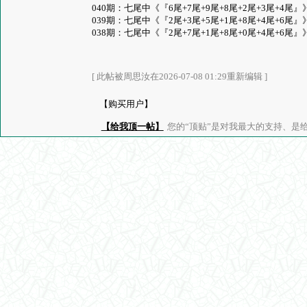
040期：七尾中《『6尾+7尾+9尾+8尾+2尾+3尾+4尾』
039期：七尾中《『2尾+3尾+5尾+1尾+8尾+4尾+6尾』
038期：七尾中《『2尾+7尾+1尾+8尾+0尾+4尾+6尾』
[ 此帖被周思汝在2026-07-08 01:29重新编辑 ]
【购买用户】
【给我顶一帖】
您的“顶贴”是对我最大的支持、是给了我