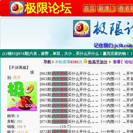
极限论坛
首页
新澳门
香港
记住我们:jx38.com,
[12错03][074期]六肖，家野，单双，大小，买什么开什么！赢完庄家的钱！
导航
本帖查看
6595
次
给高手加分
查看〖论坛
【不诉离殇】
级
[062期]
内外围码
买什么开什么→→《<<内围>>》→开牛
别:
高手
[063期]
内外围码
买什么开什么→→《<<内围>>》→开龙
[064期]
内外围码
买什么开什么→→《<<内围>>》→开马
[065期]
内外围码
买什么开什么→→《<<内围>>》→开羊
[066期]
内外围码
买什么开什么→→《<<外围>>》→开鸡
[067期]
内外围码
买什么开什么→→《<<内围>>》→开鸡
[068期]
内外围码
买什么开什么→→《<<内围>>》→开虎
[069期]
内外围码
买什么开什么→→《<<外围>>》→开猴
精华:
0
[070期]
内外围码
买什么开什么→→《<<内围>>》→开马
发帖:
[071期]
内外围码
买什么开什么→→《<<内围>>》→开鼠
292
铜板:
-----------------{10-7}-----------------
376 个
[072期]
内外围码
买什么开什么→→《<<外围>>》→开猪
银元:
1027 元