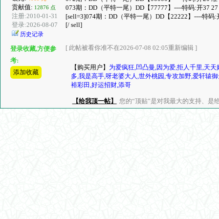
贡献值:
073期：DD（平特一尾）DD【77777】----特码:开37 27
12876 点
注册:2010-01-31
[sell=3]074期：DD（平特一尾）DD【22222】----特码
登录:2026-08-07
[/ sell]
历史记录
[ 此帖被看你准不在2026-07-08 02:05重新编辑 ]
登录收藏,方便参
考:
【购买用户】
为爱疯狂,凹凸曼,因为爱,拒人千里,天天
添加收藏
多,我是高手,呀老婆大人,世外桃园,专攻加野,爱轩辕御
裕彩田,好运招财,添哥
【给我顶一帖】
您的“顶贴”是对我最大的支持、是给了我