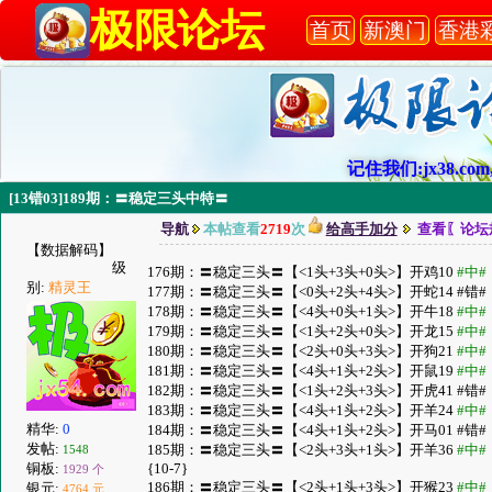
极限论坛
首页
新澳门
香港
记住我们:jx38.com,
[13错03]189期：〓稳定三头中特〓
导航
本帖查看
2719
次
给高手加分
查看〖论坛
【数据解码】
级
176期：〓稳定三头〓【<1头+3头+0头>】开鸡10
#中#
别:
精灵王
177期：〓稳定三头〓【<0头+2头+4头>】开蛇14 #错#
178期：〓稳定三头〓【<4头+0头+1头>】开牛18
#中#
179期：〓稳定三头〓【<1头+2头+0头>】开龙15
#中#
180期：〓稳定三头〓【<2头+0头+3头>】开狗21
#中#
181期：〓稳定三头〓【<4头+1头+2头>】开鼠19
#中#
182期：〓稳定三头〓【<1头+2头+3头>】开虎41 #错#
183期：〓稳定三头〓【<4头+1头+2头>】开羊24
#中#
精华:
0
184期：〓稳定三头〓【<4头+1头+2头>】开马01 #错#
发帖:
185期：〓稳定三头〓【<2头+3头+1头>】开羊36
#中#
1548
铜板:
{10-7}
1929 个
186期：〓稳定三头〓【<2头+1头+3头>】开猴23
#中#
银元:
4764 元