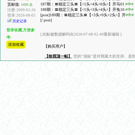
187期：〓稳定三头〓【<1头+4头+0头>】开马01
#中#
贡献值:
1450 点
188期：〓稳定三头〓【<1头+3头+4头>】开兔16
#中#
注册:2009-02-26
[post]189期：〓稳定三头〓【<3头+0头+2头>】开
#中#
登录:2026-08-05
[/ post]
历史记录
登录收藏,方便参
[ 此帖被数据解码在2026-07-08 02:49重新编辑 ]
考:
添加收藏
【购买用户】
【给我顶一帖】
您的“顶贴”是对我最大的支持、是给了我