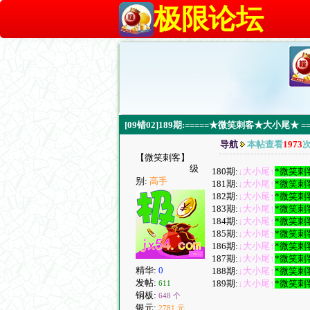
极限论坛
[09错02]189期:=====★微笑刺客★大小尾★ =
导航
本帖查看
1973
【微笑刺客】
级
180期:
↓大小尾↑
*微笑刺
别:
高手
181期:
↓大小尾↑
*微笑刺
182期:
↓大小尾↑
*微笑刺
183期:
↓大小尾↑
*微笑刺
184期:
↓大小尾↑
*微笑刺
185期:
↓大小尾↑
*微笑刺
186期:
↓大小尾↑
*微笑刺
187期:
↓大小尾↑
*微笑刺
精华:
0
188期:
↓大小尾↑
*微笑刺
发帖:
189期:
↓大小尾↑
*微笑刺
611
铜板:
648 个
银元:
2781 元