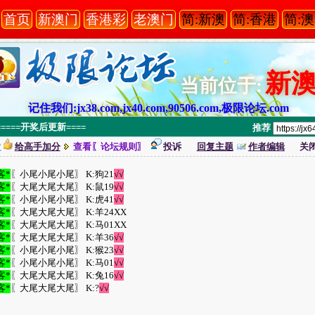
首页
新澳门
香港彩
老澳门
简:新澳
简:香港
简:
新
当前位于:
记住我们:jx38.com,jx40.com,90506.com,极限论坛.com
=====开奖后更新====
推荐
次
给高手加分
查看〖论坛规则〗
投诉
回复主题
作者编辑
关
客*
〖小尾小尾小尾〗 K:狗21
√√
客*
〖大尾大尾大尾〗 K:鼠19
√√
客*
〖小尾小尾小尾〗 K:虎41
√√
客*
〖大尾大尾大尾〗 K:羊24XX
客*
〖大尾大尾大尾〗 K:马01XX
客*
〖大尾大尾大尾〗 K:羊36
√√
客*
〖小尾小尾小尾〗 K:猴23
√√
客*
〖小尾小尾小尾〗 K:马01
√√
客*
〖大尾大尾大尾〗 K:兔16
√√
客*
〖大尾大尾大尾〗 K:?
√√