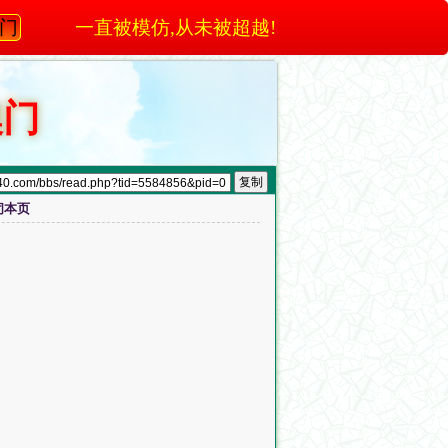
澳门
一直被模仿,从未被超越!
澳门
闭本页