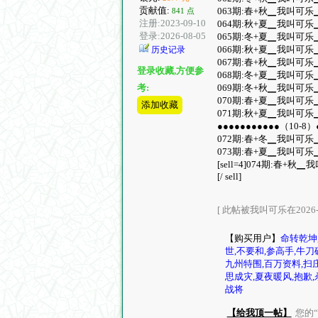
贡献值:
063期:春+秋▁我叫可乐
841 点
注册:2023-09-10
064期:秋+夏▁我叫可乐
登录:2026-08-05
065期:冬+夏▁我叫可乐
066期:秋+夏▁我叫可乐
历史记录
067期:春+秋▁我叫可乐
登录收藏,方便参
068期:冬+夏▁我叫可乐
069期:冬+秋▁我叫可乐
考:
070期:春+夏▁我叫可乐
添加收藏
071期:秋+夏▁我叫可乐
●●●●●●●●●●●（10-8）
072期:春+冬▁我叫可乐
073期:春+夏▁我叫可乐
[sell=4]074期:春+秋
[/ sell]
[ 此帖被我叫可乐在2026-0
【购买用户】
命转乾坤
世,不要和,参高手,牛
九州特围,百万资料,扫
思成灾,夏夜暖风,抱歉,
战将
【给我顶一帖】
您的“