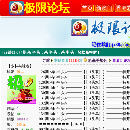
极限论坛
首页
新澳门
香港
记住我们:jx38.com,
[82错03]074期.杀 半 头，杀 半 头，杀 半 头，轻松赢横财！
导航
本帖查看
11184
次
给高手加分
查看〖论
【少林与咏春】
级别:
骑士
126期.≮杀 半 头≯━━━━【〖1头双〗】━━━━ 特开
127期.≮杀 半 头≯━━━━【〖1头单〗】━━━━ 特开
128期.≮杀 半 头≯━━━━【〖4头双〗】━━━━ 特开
129期.≮杀 半 头≯━━━━【〖1头双〗】━━━━ 特开
130期.≮杀 半 头≯━━━━【〖1头单〗】━━━━ 特开
131期.≮杀 半 头≯━━━━【〖4头双〗】━━━━ 特开
132期.≮杀 半 头≯━━━━【〖1头双〗】━━━━ 特开
133期.≮杀 半 头≯━━━━【〖4头双〗】━━━━ 特开
精华:
0
134期.≮杀 半 头≯━━━━【〖3头单〗】━━━━ 特开
发帖:
18799
001期.≮杀 半 头≯━━━━【〖1头单〗】━━━━ 特开
铜板:
18814 个
〓〓〓〓〓〓〓〓【10-10】
银元:
340 元
002期.≮杀 半 头≯━━━━【〖2头双〗】━━━━ 特开
贡献值:
18430 点