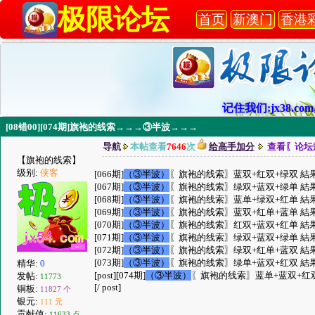
极限论坛
首页
新澳门
香港
记住我们:jx38.com,
[08错00][074期]旗袍的线索→→→③半波→→→
导航
本帖查看
7646
次
给高手加分
查看〖论坛
【旗袍的线索】
级别:
侠客
[066期]
（③半波）
〖旗袍的线索〗蓝双+红双+绿双 結果:
[067期]
（③半波）
〖旗袍的线索〗绿双+蓝双+绿单 結果:
[068期]
（③半波）
〖旗袍的线索〗蓝单+绿双+红单 結果:
[069期]
（③半波）
〖旗袍的线索〗蓝双+红单+蓝单 結果:
[070期]
（③半波）
〖旗袍的线索〗红双+蓝双+红单 結果:
[071期]
（③半波）
〖旗袍的线索〗绿双+蓝双+绿单 結果:
[072期]
（③半波）
〖旗袍的线索〗绿双+红单+蓝双 結果:
[073期]
（③半波）
〖旗袍的线索〗绿单+蓝双+红双 結果:
精华:
0
[post][074期]
（③半波）
〖旗袍的线索〗蓝单+蓝双+红双 結
发帖:
11773
[/ post]
铜板:
11827 个
银元:
111 元
贡献值:
11633 点