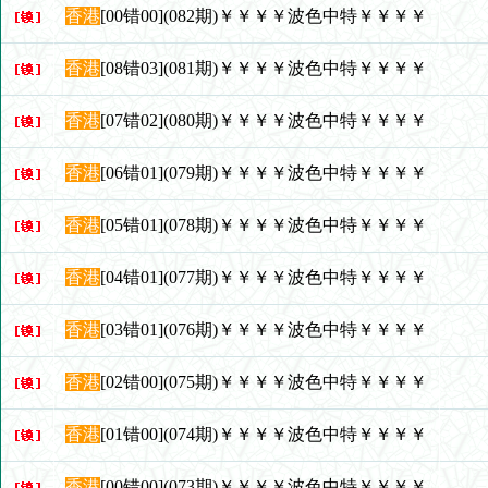
香港
[00错00](082期)￥￥￥￥波色中特￥￥￥￥
香港
[08错03](081期)￥￥￥￥波色中特￥￥￥￥
香港
[07错02](080期)￥￥￥￥波色中特￥￥￥￥
香港
[06错01](079期)￥￥￥￥波色中特￥￥￥￥
香港
[05错01](078期)￥￥￥￥波色中特￥￥￥￥
香港
[04错01](077期)￥￥￥￥波色中特￥￥￥￥
香港
[03错01](076期)￥￥￥￥波色中特￥￥￥￥
香港
[02错00](075期)￥￥￥￥波色中特￥￥￥￥
香港
[01错00](074期)￥￥￥￥波色中特￥￥￥￥
香港
[00错00](073期)￥￥￥￥波色中特￥￥￥￥