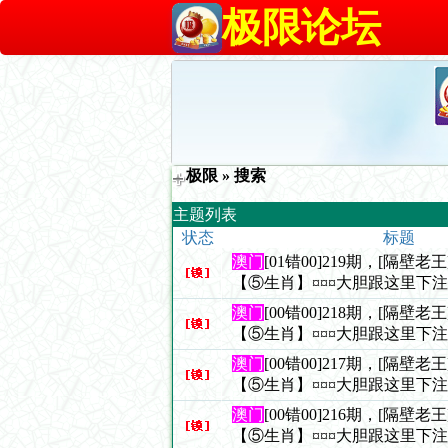
极限论坛
极限
» 搜索
主题列表
状态
标题
澳门
[01错00]219期，[隔壁老
【⑤生肖】¤¤¤大胆跟这里下
澳门
[00错00]218期，[隔壁老
【⑤生肖】¤¤¤大胆跟这里下
澳门
[00错00]217期，[隔壁老
【⑤生肖】¤¤¤大胆跟这里下
澳门
[00错00]216期，[隔壁老
【⑤生肖】¤¤¤大胆跟这里下