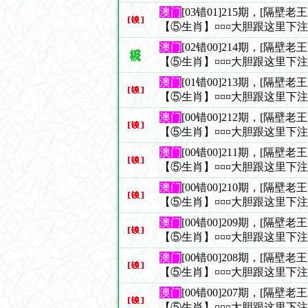
澳门
[03错01]215期，[隔壁老
【⑤生肖】¤¤¤大胆跟这里下
澳门
[02错00]214期，[隔壁老
【⑤生肖】¤¤¤大胆跟这里下
澳门
[01错00]213期，[隔壁老
【⑤生肖】¤¤¤大胆跟这里下
澳门
[00错00]212期，[隔壁老
【⑤生肖】¤¤¤大胆跟这里下
澳门
[00错00]211期，[隔壁老
【⑤生肖】¤¤¤大胆跟这里下
澳门
[00错00]210期，[隔壁老
【⑤生肖】¤¤¤大胆跟这里下
澳门
[00错00]209期，[隔壁老
【⑤生肖】¤¤¤大胆跟这里下
澳门
[00错00]208期，[隔壁老
【⑤生肖】¤¤¤大胆跟这里下
澳门
[00错00]207期，[隔壁老
【⑤生肖】¤¤¤大胆跟这里下