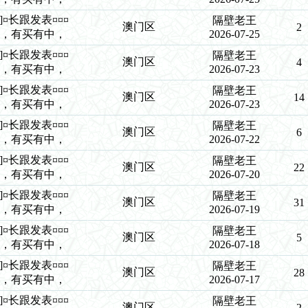
王]¤长跟发表¤¤¤
隔壁老王
澳门区
2
注，有买有中，
2026-07-25
王]¤长跟发表¤¤¤
隔壁老王
澳门区
4
注，有买有中，
2026-07-23
王]¤长跟发表¤¤¤
隔壁老王
澳门区
14
注，有买有中，
2026-07-23
王]¤长跟发表¤¤¤
隔壁老王
澳门区
6
注，有买有中，
2026-07-22
王]¤长跟发表¤¤¤
隔壁老王
澳门区
22
注，有买有中，
2026-07-20
王]¤长跟发表¤¤¤
隔壁老王
澳门区
31
注，有买有中，
2026-07-19
王]¤长跟发表¤¤¤
隔壁老王
澳门区
5
注，有买有中，
2026-07-18
王]¤长跟发表¤¤¤
隔壁老王
澳门区
28
注，有买有中，
2026-07-17
王]¤长跟发表¤¤¤
隔壁老王
澳门区
2