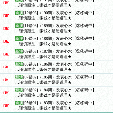
…谨慎跟注…赚钱才是硬道理★
新澳
[12错03]（190期）发表心水【②④码中】
…谨慎跟注…赚钱才是硬道理★
新澳
[11错03]（189期）发表心水【②④码中】
…谨慎跟注…赚钱才是硬道理★
新澳
[10错03]（188期）发表心水【②④码中】
…谨慎跟注…赚钱才是硬道理★
新澳
[09错03]（187期）发表心水【②④码中】
…谨慎跟注…赚钱才是硬道理★
新澳
[08错02]（186期）发表心水【②④码中】
…谨慎跟注…赚钱才是硬道理★
新澳
[07错02]（185期）发表心水【②④码中】
…谨慎跟注…赚钱才是硬道理★
新澳
[06错02]（184期）发表心水【②④码中】
…谨慎跟注…赚钱才是硬道理★
新澳
[05错01]（183期）发表心水【②④码中】
…谨慎跟注…赚钱才是硬道理★