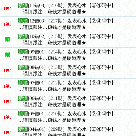
新澳
[11错03]（216期）发表心水【②④码中】
…谨慎跟注…赚钱才是硬道理★
新澳
[12错03]（217期）发表心水【②④码中】
…谨慎跟注…赚钱才是硬道理★
新澳
[10错02]（215期）发表心水【②④码中】
…谨慎跟注…赚钱才是硬道理★
新澳
[09错01]（214期）发表心水【②④码中】
…谨慎跟注…赚钱才是硬道理★
新澳
[08错01]（213期）发表心水【②④码中】
…谨慎跟注…赚钱才是硬道理★
新澳
[07错01]（212期）发表心水【②④码中】
…谨慎跟注…赚钱才是硬道理★
新澳
[06错01]（211期）发表心水【②④码中】
…谨慎跟注…赚钱才是硬道理★
新澳
[05错01]（210期）发表心水【②④码中】
…谨慎跟注…赚钱才是硬道理★
新澳
[04错01]（209期）发表心水【②④码中】
…谨慎跟注…赚钱才是硬道理★