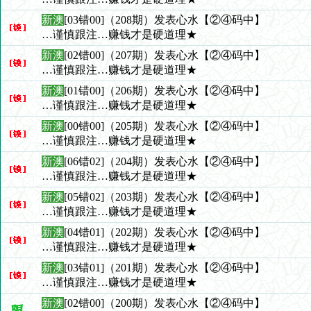
新澳
[03错00]（208期）发表心水【②④码中】
…谨慎跟注…赚钱才是硬道理★
新澳
[02错00]（207期）发表心水【②④码中】
…谨慎跟注…赚钱才是硬道理★
新澳
[01错00]（206期）发表心水【②④码中】
…谨慎跟注…赚钱才是硬道理★
新澳
[00错00]（205期）发表心水【②④码中】
…谨慎跟注…赚钱才是硬道理★
新澳
[06错02]（204期）发表心水【②④码中】
…谨慎跟注…赚钱才是硬道理★
新澳
[05错02]（203期）发表心水【②④码中】
…谨慎跟注…赚钱才是硬道理★
新澳
[04错01]（202期）发表心水【②④码中】
…谨慎跟注…赚钱才是硬道理★
新澳
[03错01]（201期）发表心水【②④码中】
…谨慎跟注…赚钱才是硬道理★
新澳
[02错00]（200期）发表心水【②④码中】