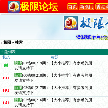
极限论坛
首页
新澳门
香港
记住我们:jx38.com,
极限
» 搜索
主题列表
状态
标题
新澳
[01错00]219期：【大小推荐】有参考的朋
友请支持下
新澳
[00错00]218期：【大小推荐】有参考的朋
友请支持下
新澳
[03错01]217期：【大小推荐】有参考的朋
友请支持下
新澳
[02错00]216期：【大小推荐】有参考的朋
友请支持下