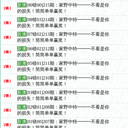
新澳
[00错00]215期：家野中特━━━不看是你
的损失！简简单单赢奖！
新澳
[08错03]214期：家野中特━━━不看是你
的损失！简简单单赢奖！
新澳
[07错02]213期：家野中特━━━不看是你
的损失！简简单单赢奖！
新澳
[06错02]212期：家野中特━━━不看是你
的损失！简简单单赢奖！
新澳
[05错01]211期：家野中特━━━不看是你
的损失！简简单单赢奖！
新澳
[04错01]210期：家野中特━━━不看是你
的损失！简简单单赢奖！
新澳
[03错01]209期：家野中特━━━不看是你
的损失！简简单单赢奖！
新澳
[02错01]208期：家野中特━━━不看是你
的损失！简简单单赢奖！
新澳
[01错00]207期：家野中特━━━不看是你
的损失！简简单单赢奖！