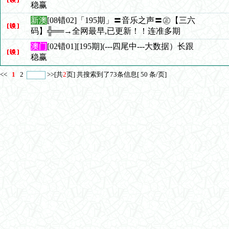
稳赢
新澳
[08错02]「195期」〓音乐之声〓㊣【三六
码】╬══→全网最早,已更新！！连准多期
澳门
[02错01][195期](---四尾中---大数据）长跟
稳赢
<<
1
2
>>
[共
2
页] 共搜索到了73条信息[ 50 条/页]