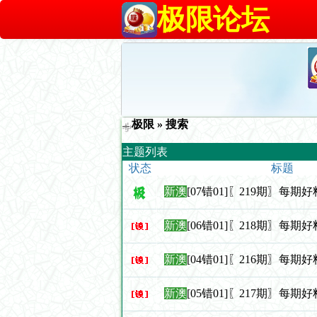
极限论坛
极限
» 搜索
主题列表
状态
标题
新澳
[07错01]〖219期〗每期
新澳
[06错01]〖218期〗每期
新澳
[04错01]〖216期〗每期
新澳
[05错01]〖217期〗每期