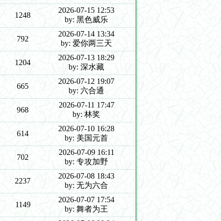
2026-07-15 12:53
1248
by: 黑色威乐
2026-07-14 13:34
792
by: 爱你两三天
2026-07-13 18:29
1204
by: 深水藏
2026-07-12 19:07
665
by: 六合通
2026-07-11 17:47
968
by: 林奖
2026-07-10 16:28
614
by: 美国元首
2026-07-09 16:11
702
by: 专攻加野
2026-07-08 18:43
2237
by: 无为六合
2026-07-07 17:54
1149
by: 舞者为王