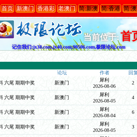
首页
新澳门
香港彩
老澳门
简:新澳
简:香港
简:
首
当前位于:
记住我们:jx38.com,jx40.com,90506.com,极限论坛.com
论坛
作者
回
犀利
好料 六尾 期期中奖
新澳门
2
2026-08-06
犀利
好料 六尾 期期中奖
新澳门
4
2026-08-05
犀利
好料 六尾 期期中奖
新澳门
6
2026-08-04
犀利
好料 六尾 期期中奖
新澳门
3
2026-08-05