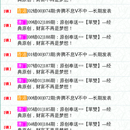
香港
[02错00]074期:奔腾不息Ⅴ不中 ---长期发表
澳门
[09错02]189期：原创奉送==【單雙】---经
典原创，财富不再是梦想！
澳门
[08错02]188期：原创奉送==【單雙】---经
典原创，财富不再是梦想！
香港
[01错00]073期:奔腾不息Ⅴ不中 ---长期发表
澳门
[07错02]187期：原创奉送==【單雙】---经
典原创，财富不再是梦想！
澳门
[06错01]186期：原创奉送==【單雙】---经
典原创，财富不再是梦想！
香港
[00错00]072期:奔腾不息Ⅴ不中 ---长期发表
澳门
[05错01]185期：原创奉送==【單雙】---经
典原创，财富不再是梦想！
澳门
[04错00]184期：原创奉送==【單雙】---经