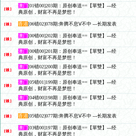
澳门
[01错00]203期：原创奉送==【單雙】---经
典原创，财富不再是梦想！
香港
[06错02]078期:奔腾不息Ⅴ不中 ---长期发表
澳门
[00错00]202期：原创奉送==【單雙】---经
典原创，财富不再是梦想！
澳门
[00错00]201期：原创奉送==【單雙】---经
典原创，财富不再是梦想！
澳门
[06错02]200期：原创奉送==【單雙】---经
典原创，财富不再是梦想！
澳门
[05错01]199期：原创奉送==【單雙】---经
典原创，财富不再是梦想！
澳门
[04错00]198期：原创奉送==【單雙】---经
典原创，财富不再是梦想！
香港
[05错02]077期:奔腾不息Ⅴ不中 ---长期发表
澳门
[03错00]197期：原创奉送==【單雙】---经
典原创，财富不再是梦想！