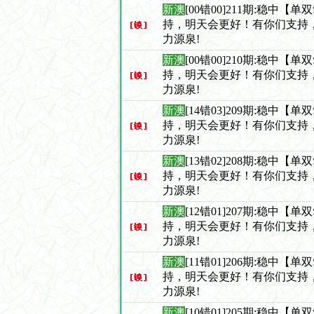
新澳
[00错00]211期:稳中【
持，明天会更好！有你们支持
力源泉!
新澳
[00错00]210期:稳中【
持，明天会更好！有你们支持
力源泉!
新澳
[14错03]209期:稳中【
持，明天会更好！有你们支持
力源泉!
新澳
[13错02]208期:稳中【
持，明天会更好！有你们支持
力源泉!
新澳
[12错01]207期:稳中【
持，明天会更好！有你们支持
力源泉!
新澳
[11错01]206期:稳中【
持，明天会更好！有你们支持
力源泉!
新澳
[10错01]205期:稳中【