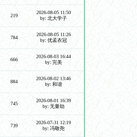
2026-08-05 11:50
219
by: 北大学子
2026-08-05 11:26
784
by: 优孟衣冠
2026-08-03 16:44
666
by: 完美
2026-08-02 13:46
884
by: 和谐
2026-08-01 16:39
745
by: 无量劫
2026-07-31 12:19
739
by: 冯敬尧