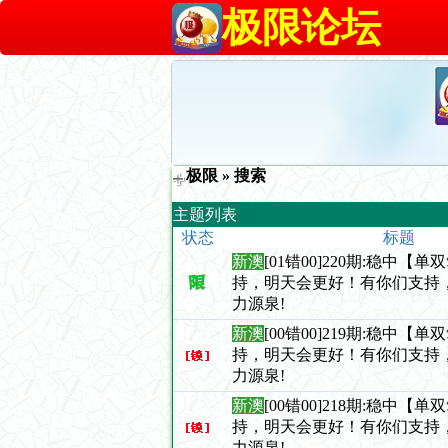
极限论坛
极限
» 搜索
主题列表
状态
标题
新澳
[01错00]220期:稳中【
持，明天会更好！有你们支持
力源泉!
新澳
[00错00]219期:稳中【
持，明天会更好！有你们支持
力源泉!
新澳
[00错00]218期:稳中【
持，明天会更好！有你们支持
力源泉!