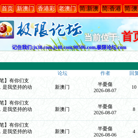
首页
新澳门
香港彩
老澳门
简:新澳
简:香港
简:
首
当前位于:
记住我们:jx38.com,jx40.com,90506.com,极限论坛.com
论坛
作者
回
单双笔】有你们支
半憂傷
，是我坚持的动
新澳门
10
2026-08-07
单双笔】有你们支
半憂傷
，是我坚持的动
新澳门
8
2026-08-07
单双笔】有你们支
半憂傷
，是我坚持的动
新澳门
4
2026-08-06