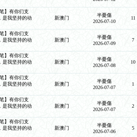
单双笔】有你们支
半憂傷
，是我坚持的动
新澳门
11
2026-07-10
单双笔】有你们支
半憂傷
，是我坚持的动
新澳门
7
2026-07-09
单双笔】有你们支
半憂傷
，是我坚持的动
新澳门
10
2026-07-08
单双笔】有你们支
半憂傷
，是我坚持的动
新澳门
1
2026-07-07
单双笔】有你们支
半憂傷
，是我坚持的动
新澳门
2
2026-07-07
单双笔】有你们支
半憂傷
，是我坚持的动
新澳门
5
2026-07-06