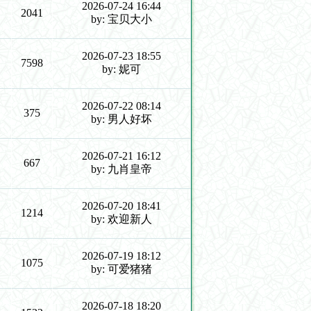
2026-07-24 16:44
2041
by: 宝贝大小
2026-07-23 18:55
7598
by: 妮可
2026-07-22 08:14
375
by: 男人好坏
2026-07-21 16:12
667
by: 九肖皇帝
2026-07-20 18:41
1214
by: 欢迎新人
2026-07-19 18:12
1075
by: 可爱猪猪
2026-07-18 18:20