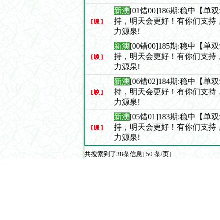
新澳
[01错00]186期:稳中【
持，明天会更好！有你们支持
力源泉!
新澳
[00错00]185期:稳中【
持，明天会更好！有你们支持
力源泉!
新澳
[06错02]184期:稳中【
持，明天会更好！有你们支持
力源泉!
新澳
[05错01]183期:稳中【
持，明天会更好！有你们支持
力源泉!
共搜索到了38条信息[ 50 条/页]