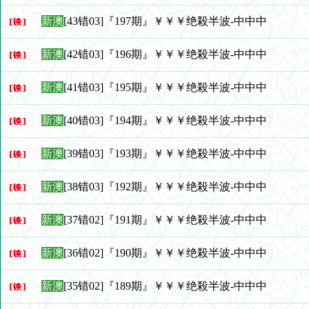
新澳
[43错03]『197期』￥￥￥绝殺半波-中中中
新澳
[42错03]『196期』￥￥￥绝殺半波-中中中
新澳
[41错03]『195期』￥￥￥绝殺半波-中中中
新澳
[40错03]『194期』￥￥￥绝殺半波-中中中
新澳
[39错03]『193期』￥￥￥绝殺半波-中中中
新澳
[38错03]『192期』￥￥￥绝殺半波-中中中
新澳
[37错02]『191期』￥￥￥绝殺半波-中中中
新澳
[36错02]『190期』￥￥￥绝殺半波-中中中
新澳
[35错02]『189期』￥￥￥绝殺半波-中中中