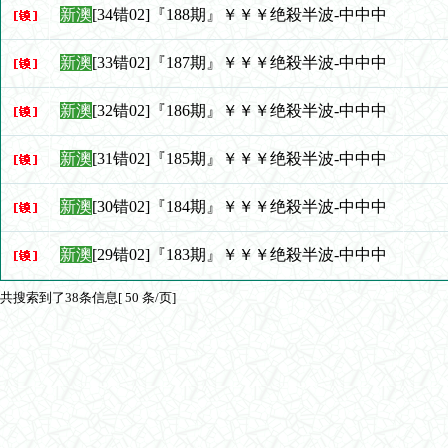
新澳
[34错02]『188期』￥￥￥绝殺半波-中中中
新澳
[33错02]『187期』￥￥￥绝殺半波-中中中
新澳
[32错02]『186期』￥￥￥绝殺半波-中中中
新澳
[31错02]『185期』￥￥￥绝殺半波-中中中
新澳
[30错02]『184期』￥￥￥绝殺半波-中中中
新澳
[29错02]『183期』￥￥￥绝殺半波-中中中
共搜索到了38条信息[ 50 条/页]