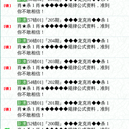
肖★杀 1 肖★◆◆◆◆◆规律公式资料，准到
你不敢相信！
新澳
[57错01]『205期』◆◆◆龙克肖◆◆杀 1
肖★杀 1 肖★◆◆◆◆◆规律公式资料，准到
你不敢相信！
新澳
[56错01]『204期』◆◆◆龙克肖◆◆杀 1
肖★杀 1 肖★◆◆◆◆◆规律公式资料，准到
你不敢相信！
新澳
[55错01]『203期』◆◆◆龙克肖◆◆杀 1
肖★杀 1 肖★◆◆◆◆◆规律公式资料，准到
你不敢相信！
新澳
[54错01]『202期』◆◆◆龙克肖◆◆杀 1
肖★杀 1 肖★◆◆◆◆◆规律公式资料，准到
你不敢相信！
新澳
[53错01]『201期』◆◆◆龙克肖◆◆杀 1
肖★杀 1 肖★◆◆◆◆◆规律公式资料，准到
你不敢相信！
新澳
[52错01]『200期』◆◆◆龙克肖◆◆杀 1