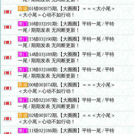
香港
[01错00]075期,【大圈圈】＝＝＜大小尾＞
＜大小尾＞心动不如行动！
澳门
[16错03]191期:【大圈圈】平特一尾 / 平特
一尾 / 期期发表 无间断更新！
澳门
[15错03]190期:【大圈圈】平特一尾 / 平特
一尾 / 期期发表 无间断更新！
澳门
[14错03]189期:【大圈圈】平特一尾 / 平特
一尾 / 期期发表 无间断更新！
澳门
[13错03]188期:【大圈圈】平特一尾 / 平特
一尾 / 期期发表 无间断更新！
香港
[00错00]074期,【大圈圈】＝＝＜大小尾＞
＜大小尾＞心动不如行动！
澳门
[12错02]187期:【大圈圈】平特一尾 / 平特
一尾 / 期期发表 无间断更新！
香港
[02错00]072期,【大圈圈】＝＝＜大小尾＞
＜大小尾＞心动不如行动！
澳门
[11错02]186期:【大圈圈】平特一尾 / 平特