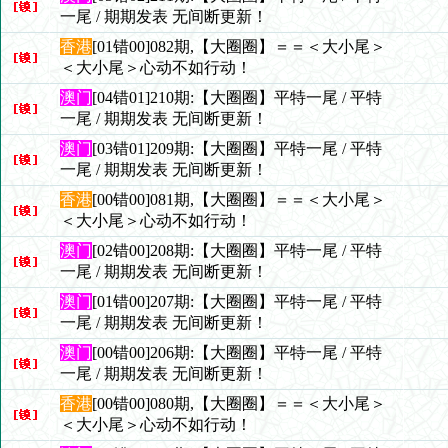
一尾 / 期期发表 无间断更新！
香港
[01错00]082期,【大圈圈】＝＝＜大小尾＞
＜大小尾＞心动不如行动！
澳门
[04错01]210期:【大圈圈】平特一尾 / 平特
一尾 / 期期发表 无间断更新！
澳门
[03错01]209期:【大圈圈】平特一尾 / 平特
一尾 / 期期发表 无间断更新！
香港
[00错00]081期,【大圈圈】＝＝＜大小尾＞
＜大小尾＞心动不如行动！
澳门
[02错00]208期:【大圈圈】平特一尾 / 平特
一尾 / 期期发表 无间断更新！
澳门
[01错00]207期:【大圈圈】平特一尾 / 平特
一尾 / 期期发表 无间断更新！
澳门
[00错00]206期:【大圈圈】平特一尾 / 平特
一尾 / 期期发表 无间断更新！
香港
[00错00]080期,【大圈圈】＝＝＜大小尾＞
＜大小尾＞心动不如行动！