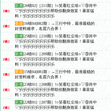
新澳
[26错02]［211期］!○笑看红尘埃○▽⑨肖中
▽卐卐卐卐卐卐卐卐帮助你翻身致富！暴富猛
料！卐卐卐卐卐卐卐卐
香港
[16错04]082期：→三行中特，最准最稳的
好资料难求，名震六合界！
新澳
[25错01]［210期］!○笑看红尘埃○▽⑨肖中
▽卐卐卐卐卐卐卐卐帮助你翻身致富！暴富猛
料！卐卐卐卐卐卐卐卐
新澳
[24错01]［209期］!○笑看红尘埃○▽⑨肖中
▽卐卐卐卐卐卐卐卐帮助你翻身致富！暴富猛
料！卐卐卐卐卐卐卐卐
香港
[15错04]081期：→三行中特，最准最稳的
好资料难求，名震六合界！
新澳
[23错01]［208期］!○笑看红尘埃○▽⑨肖中
▽卐卐卐卐卐卐卐卐帮助你翻身致富！暴富猛
料！卐卐卐卐卐卐卐卐
新澳
[22错01]［207期］!○笑看红尘埃○▽⑨肖中
▽卐卐卐卐卐卐卐卐帮助你翻身致富！暴富猛