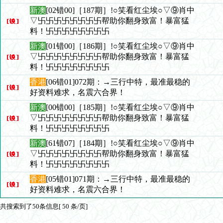
新澳
[02错00]［187期］!○笑看红尘埃○▽⑨肖中
▽卐卐卐卐卐卐卐卐帮助你翻身致富！暴富猛
料！卐卐卐卐卐卐卐卐
新澳
[01错00]［186期］!○笑看红尘埃○▽⑨肖中
▽卐卐卐卐卐卐卐卐帮助你翻身致富！暴富猛
料！卐卐卐卐卐卐卐卐
香港
[06错01]072期：→三行中特，最准最稳的
好资料难求，名震六合界！
新澳
[00错00]［185期］!○笑看红尘埃○▽⑨肖中
▽卐卐卐卐卐卐卐卐帮助你翻身致富！暴富猛
料！卐卐卐卐卐卐卐卐
新澳
[61错07]［184期］!○笑看红尘埃○▽⑨肖中
▽卐卐卐卐卐卐卐卐帮助你翻身致富！暴富猛
料！卐卐卐卐卐卐卐卐
香港
[05错01]071期：→三行中特，最准最稳的
好资料难求，名震六合界！
共搜索到了50条信息[ 50 条/页]