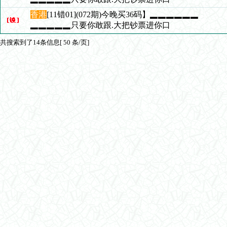
香港
[11错01](072期)今晚买36码】▂▂▂▂▂▂
▂▂▂▂▂只要你敢跟.大把钞票进你口
共搜索到了14条信息[ 50 条/页]