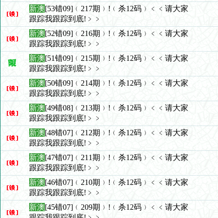
新澳
[53错09]﹙217期﹚!﹙杀12码﹚﹤﹤请大家
跟踪我跟踪到底!﹥﹥
新澳
[52错09]﹙216期﹚!﹙杀12码﹚﹤﹤请大家
跟踪我跟踪到底!﹥﹥
新澳
[51错09]﹙215期﹚!﹙杀12码﹚﹤﹤请大家
跟踪我跟踪到底!﹥﹥
新澳
[50错09]﹙214期﹚!﹙杀12码﹚﹤﹤请大家
跟踪我跟踪到底!﹥﹥
新澳
[49错08]﹙213期﹚!﹙杀12码﹚﹤﹤请大家
跟踪我跟踪到底!﹥﹥
新澳
[48错07]﹙212期﹚!﹙杀12码﹚﹤﹤请大家
跟踪我跟踪到底!﹥﹥
新澳
[47错07]﹙211期﹚!﹙杀12码﹚﹤﹤请大家
跟踪我跟踪到底!﹥﹥
新澳
[46错07]﹙210期﹚!﹙杀12码﹚﹤﹤请大家
跟踪我跟踪到底!﹥﹥
新澳
[45错07]﹙209期﹚!﹙杀12码﹚﹤﹤请大家
跟踪我跟踪到底!﹥﹥