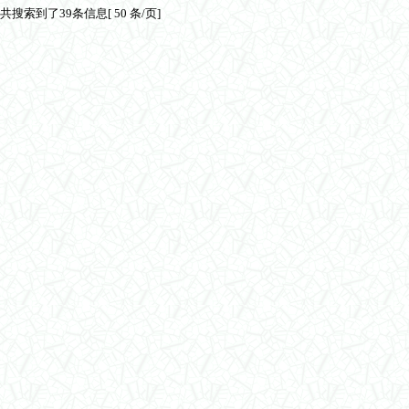
共搜索到了39条信息[ 50 条/页]