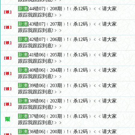
新澳
[44错07]﹙208期﹚!﹙杀12码﹚﹤﹤请大家
跟踪我跟踪到底!﹥﹥
新澳
[43错07]﹙207期﹚!﹙杀12码﹚﹤﹤请大家
跟踪我跟踪到底!﹥﹥
新澳
[42错07]﹙206期﹚!﹙杀12码﹚﹤﹤请大家
跟踪我跟踪到底!﹥﹥
新澳
[41错06]﹙205期﹚!﹙杀12码﹚﹤﹤请大家
跟踪我跟踪到底!﹥﹥
新澳
[40错06]﹙204期﹚!﹙杀12码﹚﹤﹤请大家
跟踪我跟踪到底!﹥﹥
新澳
[39错06]﹙203期﹚!﹙杀12码﹚﹤﹤请大家
跟踪我跟踪到底!﹥﹥
新澳
[38错06]﹙202期﹚!﹙杀12码﹚﹤﹤请大家
跟踪我跟踪到底!﹥﹥
新澳
[37错06]﹙201期﹚!﹙杀12码﹚﹤﹤请大家
跟踪我跟踪到底!﹥﹥
新澳
[36错06]﹙200期﹚!﹙杀12码﹚﹤﹤请大家