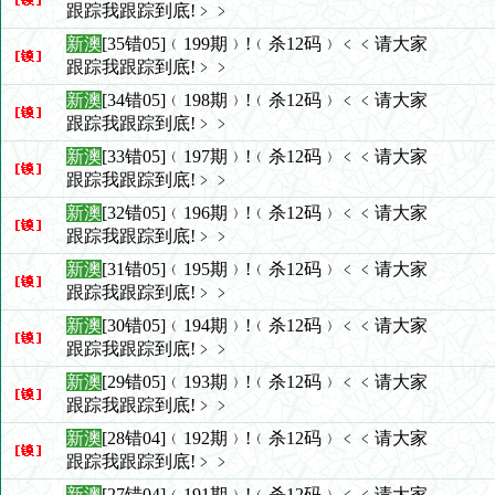
跟踪我跟踪到底!﹥﹥
新澳
[35错05]﹙199期﹚!﹙杀12码﹚﹤﹤请大家
跟踪我跟踪到底!﹥﹥
新澳
[34错05]﹙198期﹚!﹙杀12码﹚﹤﹤请大家
跟踪我跟踪到底!﹥﹥
新澳
[33错05]﹙197期﹚!﹙杀12码﹚﹤﹤请大家
跟踪我跟踪到底!﹥﹥
新澳
[32错05]﹙196期﹚!﹙杀12码﹚﹤﹤请大家
跟踪我跟踪到底!﹥﹥
新澳
[31错05]﹙195期﹚!﹙杀12码﹚﹤﹤请大家
跟踪我跟踪到底!﹥﹥
新澳
[30错05]﹙194期﹚!﹙杀12码﹚﹤﹤请大家
跟踪我跟踪到底!﹥﹥
新澳
[29错05]﹙193期﹚!﹙杀12码﹚﹤﹤请大家
跟踪我跟踪到底!﹥﹥
新澳
[28错04]﹙192期﹚!﹙杀12码﹚﹤﹤请大家
跟踪我跟踪到底!﹥﹥
新澳
[27错04]﹙191期﹚!﹙杀12码﹚﹤﹤请大家