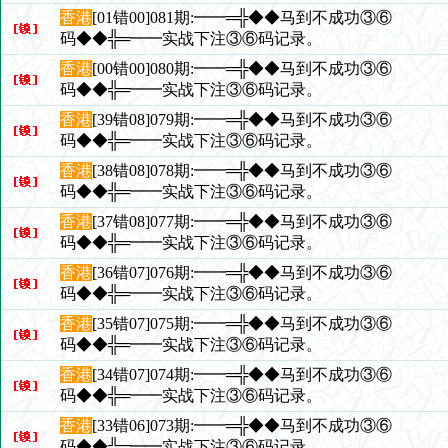
香港
[01错00]081期:━━═╬◆◆马到不成功③⑥
码◆◆╬═━━实战下注③⑥码记录。
香港
[00错00]080期:━━═╬◆◆马到不成功③⑥
码◆◆╬═━━实战下注③⑥码记录。
香港
[39错08]079期:━━═╬◆◆马到不成功③⑥
码◆◆╬═━━实战下注③⑥码记录。
香港
[38错08]078期:━━═╬◆◆马到不成功③⑥
码◆◆╬═━━实战下注③⑥码记录。
香港
[37错08]077期:━━═╬◆◆马到不成功③⑥
码◆◆╬═━━实战下注③⑥码记录。
香港
[36错07]076期:━━═╬◆◆马到不成功③⑥
码◆◆╬═━━实战下注③⑥码记录。
香港
[35错07]075期:━━═╬◆◆马到不成功③⑥
码◆◆╬═━━实战下注③⑥码记录。
香港
[34错07]074期:━━═╬◆◆马到不成功③⑥
码◆◆╬═━━实战下注③⑥码记录。
香港
[33错06]073期:━━═╬◆◆马到不成功③⑥
码◆◆╬═━━实战下注③⑥码记录。