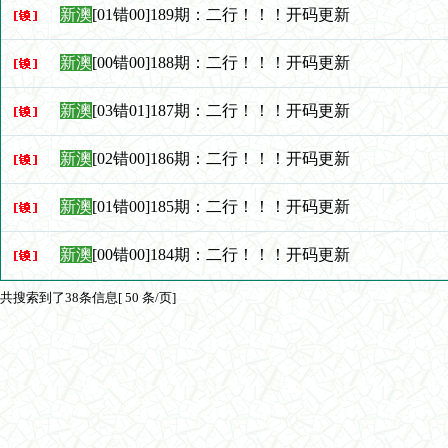
新澳
[01错00]189期：二行！！！开码更新
新澳
[00错00]188期：二行！！！开码更新
新澳
[03错01]187期：二行！！！开码更新
新澳
[02错00]186期：二行！！！开码更新
新澳
[01错00]185期：二行！！！开码更新
新澳
[00错00]184期：二行！！！开码更新
共搜索到了38条信息[ 50 条/页]