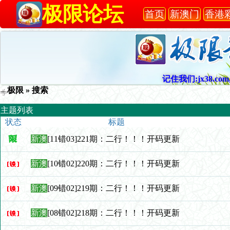
极限论坛
首页
新澳门
香港
记住我们:jx38.com,
极限
» 搜索
主题列表
状态
标题
新澳
[11错03]221期：二行！！！开码更新
新澳
[10错02]220期：二行！！！开码更新
新澳
[09错02]219期：二行！！！开码更新
新澳
[08错02]218期：二行！！！开码更新