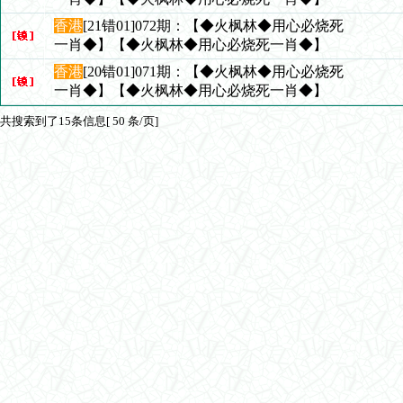
香港
[21错01]072期：【◆火枫林◆用心必烧死
一肖◆】【◆火枫林◆用心必烧死一肖◆】
香港
[20错01]071期：【◆火枫林◆用心必烧死
一肖◆】【◆火枫林◆用心必烧死一肖◆】
共搜索到了15条信息[ 50 条/页]