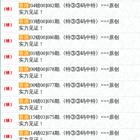
香港
[04错00]082期.《特③③码中特》===原创
实力见证！
香港
[03错00]081期.《特③③码中特》===原创
实力见证！
香港
[02错00]080期.《特③③码中特》===原创
实力见证！
香港
[01错00]079期.《特③③码中特》===原创
实力见证！
香港
[00错00]078期.《特③③码中特》===原创
实力见证！
香港
[00错00]077期.《特③③码中特》===原创
实力见证！
香港
[16错03]076期.《特③③码中特》===原创
实力见证！
香港
[15错03]075期.《特③③码中特》===原创
实力见证！
香港
[14错02]074期.《特③③码中特》===原创
实力见证！