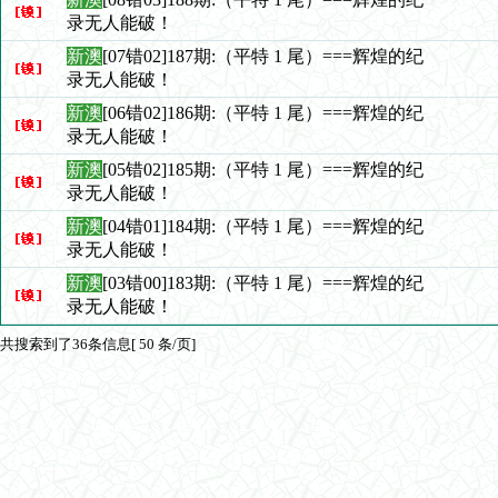
录无人能破！
新澳
[07错02]187期:（平特 1 尾）===辉煌的纪
录无人能破！
新澳
[06错02]186期:（平特 1 尾）===辉煌的纪
录无人能破！
新澳
[05错02]185期:（平特 1 尾）===辉煌的纪
录无人能破！
新澳
[04错01]184期:（平特 1 尾）===辉煌的纪
录无人能破！
新澳
[03错00]183期:（平特 1 尾）===辉煌的纪
录无人能破！
共搜索到了36条信息[ 50 条/页]