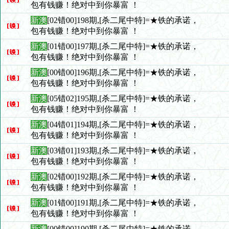
包有钱赚！绝对中到你暴富 ！
新澳
[02错00]198期,[杀二尾中特]=★铁的承诺，
包有钱赚！绝对中到你暴富 ！
新澳
[01错00]197期,[杀二尾中特]=★铁的承诺，
包有钱赚！绝对中到你暴富 ！
新澳
[00错00]196期,[杀二尾中特]=★铁的承诺，
包有钱赚！绝对中到你暴富 ！
新澳
[05错02]195期,[杀二尾中特]=★铁的承诺，
包有钱赚！绝对中到你暴富 ！
新澳
[04错01]194期,[杀二尾中特]=★铁的承诺，
包有钱赚！绝对中到你暴富 ！
新澳
[03错01]193期,[杀二尾中特]=★铁的承诺，
包有钱赚！绝对中到你暴富 ！
新澳
[02错00]192期,[杀二尾中特]=★铁的承诺，
包有钱赚！绝对中到你暴富 ！
新澳
[01错00]191期,[杀二尾中特]=★铁的承诺，
包有钱赚！绝对中到你暴富 ！
新澳
[00错00]190期,[杀二尾中特]=★铁的承诺，