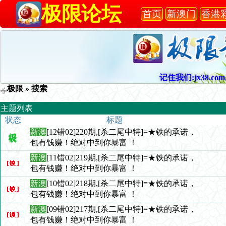
极限论坛
首页
新澳门
香港
记住我们:jx38.com,
极限
» 搜索
主题列表
状态
标题
新澳
[12错02]220期,[杀二尾中特]=★铁的承诺，
包有钱赚！绝对中到你暴富 ！
新澳
[11错02]219期,[杀二尾中特]=★铁的承诺，
包有钱赚！绝对中到你暴富 ！
新澳
[10错02]218期,[杀二尾中特]=★铁的承诺，
包有钱赚！绝对中到你暴富 ！
新澳
[09错02]217期,[杀二尾中特]=★铁的承诺，
包有钱赚！绝对中到你暴富 ！