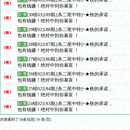
包有钱赚！绝对中到你暴富 ！
新澳
[30错03]189期,[杀二尾中特]=★铁的承诺，
包有钱赚！绝对中到你暴富 ！
新澳
[29错02]188期,[杀二尾中特]=★铁的承诺，
包有钱赚！绝对中到你暴富 ！
新澳
[28错02]187期,[杀二尾中特]=★铁的承诺，
包有钱赚！绝对中到你暴富 ！
新澳
[27错02]186期,[杀二尾中特]=★铁的承诺，
包有钱赚！绝对中到你暴富 ！
新澳
[26错02]185期,[杀二尾中特]=★铁的承诺，
包有钱赚！绝对中到你暴富 ！
新澳
[25错02]184期,[杀二尾中特]=★铁的承诺，
包有钱赚！绝对中到你暴富 ！
新澳
[24错02]183期,[杀二尾中特]=★铁的承诺，
包有钱赚！绝对中到你暴富 ！
共搜索到了38条信息[ 50 条/页]