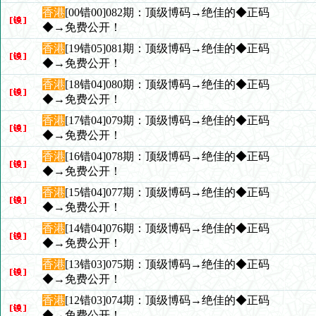
香港
[00错00]082期：顶级博码→绝佳的◆正码
◆→免费公开！
香港
[19错05]081期：顶级博码→绝佳的◆正码
◆→免费公开！
香港
[18错04]080期：顶级博码→绝佳的◆正码
◆→免费公开！
香港
[17错04]079期：顶级博码→绝佳的◆正码
◆→免费公开！
香港
[16错04]078期：顶级博码→绝佳的◆正码
◆→免费公开！
香港
[15错04]077期：顶级博码→绝佳的◆正码
◆→免费公开！
香港
[14错04]076期：顶级博码→绝佳的◆正码
◆→免费公开！
香港
[13错03]075期：顶级博码→绝佳的◆正码
◆→免费公开！
香港
[12错03]074期：顶级博码→绝佳的◆正码
◆→免费公开！