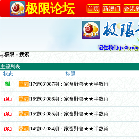
极限论坛
首页
新澳门
香港
记住我们:jx38.com,
极限
» 搜索
主题列表
状态
标题
香港
[17错03]087期：家畜野兽★★半数肖
香港
[16错03]086期：家畜野兽★★半数肖
香港
[15错03]085期：家畜野兽★★半数肖
香港
[14错02]084期：家畜野兽★★半数肖