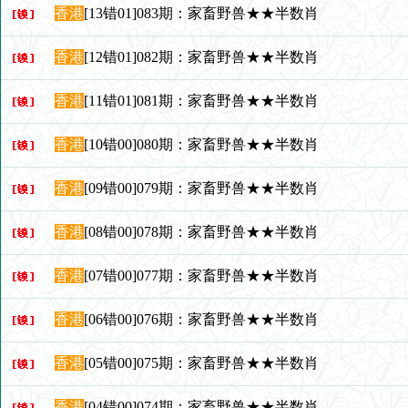
香港
[13错01]083期：家畜野兽★★半数肖
香港
[12错01]082期：家畜野兽★★半数肖
香港
[11错01]081期：家畜野兽★★半数肖
香港
[10错00]080期：家畜野兽★★半数肖
香港
[09错00]079期：家畜野兽★★半数肖
香港
[08错00]078期：家畜野兽★★半数肖
香港
[07错00]077期：家畜野兽★★半数肖
香港
[06错00]076期：家畜野兽★★半数肖
香港
[05错00]075期：家畜野兽★★半数肖
香港
[04错00]074期：家畜野兽★★半数肖