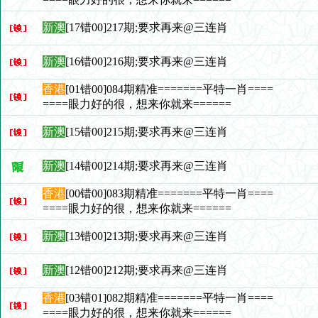
新澳
[17错00]217期;要求再来@三连肖
新澳
[16错00]216期;要求再来@三连肖
香港
[01错00]084期精准=======平特一肖====
====眼力好的很，想来你就来======
新澳
[15错00]215期;要求再来@三连肖
新澳
[14错00]214期;要求再来@三连肖
香港
[00错00]083期精准=======平特一肖====
====眼力好的很，想来你就来======
新澳
[13错00]213期;要求再来@三连肖
新澳
[12错00]212期;要求再来@三连肖
香港
[03错01]082期精准=======平特一肖====
====眼力好的很，想来你就来======