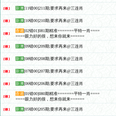
新澳
[11错00]211期;要求再来@三连肖
新澳
[10错00]210期;要求再来@三连肖
香港
[02错01]081期精准=======平特一肖====
====眼力好的很，想来你就来======
新澳
[09错00]209期;要求再来@三连肖
新澳
[08错00]208期;要求再来@三连肖
新澳
[07错00]207期;要求再来@三连肖
新澳
[06错00]206期;要求再来@三连肖
香港
[01错00]080期精准=======平特一肖====
====眼力好的很，想来你就来======
新澳
[05错00]205期;要求再来@三连肖