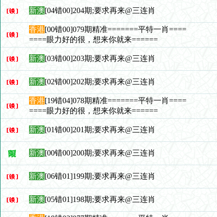
新澳
[04错00]204期;要求再来@三连肖
香港
[00错00]079期精准=======平特一肖====
====眼力好的很，想来你就来======
新澳
[03错00]203期;要求再来@三连肖
新澳
[02错00]202期;要求再来@三连肖
香港
[19错04]078期精准=======平特一肖====
====眼力好的很，想来你就来======
新澳
[01错00]201期;要求再来@三连肖
新澳
[00错00]200期;要求再来@三连肖
新澳
[06错01]199期;要求再来@三连肖
新澳
[05错01]198期;要求再来@三连肖