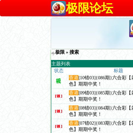
极限论坛
极限
» 搜索
主题列表
状态
标题
香港
[10错03]{086期}六合
色】期期中奖！
香港
[09错03]{085期}六合
色】期期中奖！
香港
[08错03]{084期}六合
色】期期中奖！
香港
[07错02]{083期}六合
色】期期中奖！