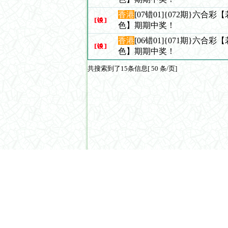
香港
[07错01]{072期}六合
色】期期中奖！
香港
[06错01]{071期}六合
色】期期中奖！
共搜索到了15条信息[ 50 条/页]