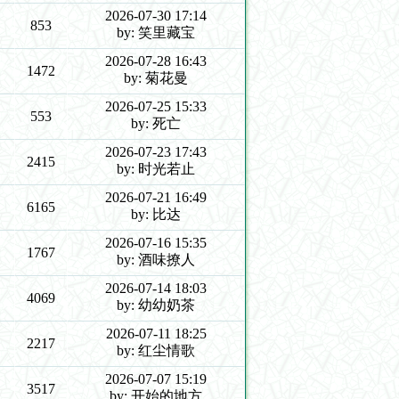
2026-07-30 17:14
853
by: 笑里藏宝
2026-07-28 16:43
1472
by: 菊花曼
2026-07-25 15:33
553
by: 死亡
2026-07-23 17:43
2415
by: 时光若止
2026-07-21 16:49
6165
by: 比达
2026-07-16 15:35
1767
by: 酒味撩人
2026-07-14 18:03
4069
by: 幼幼奶茶
2026-07-11 18:25
2217
by: 红尘情歌
2026-07-07 15:19
3517
by: 开始的地方