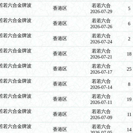
彩【若若六合金牌波
若若六合
香港区
5
2026-07-29
彩【若若六合金牌波
若若六合
香港区
6
2026-07-26
彩【若若六合金牌波
若若六合
香港区
2
2026-07-24
彩【若若六合金牌波
若若六合
香港区
18
2026-07-21
彩【若若六合金牌波
若若六合
香港区
25
2026-07-17
彩【若若六合金牌波
若若六合
香港区
8
2026-07-14
彩【若若六合金牌波
若若六合
香港区
19
2026-07-11
彩【若若六合金牌波
若若六合
香港区
11
2026-07-09
彩【若若六合金牌波
若若六合
香港区
14
2026-07-05