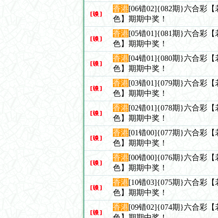
香港
[06错02]{082期}六合
色】期期中奖！
香港
[05错01]{081期}六合
色】期期中奖！
香港
[04错01]{080期}六合
色】期期中奖！
香港
[03错01]{079期}六合
色】期期中奖！
香港
[02错01]{078期}六合
色】期期中奖！
香港
[01错00]{077期}六合
色】期期中奖！
香港
[00错00]{076期}六合
色】期期中奖！
香港
[10错03]{075期}六合
色】期期中奖！
香港
[09错02]{074期}六合
色】期期中奖！