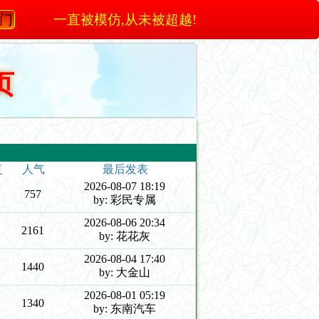
澳门
一直被模仿,从未被超越!
页
复
人气
最后发表
2026-08-07 18:19
757
by: 彩民专属
2026-08-06 20:34
2161
by: 花花灰
2026-08-04 17:40
1440
by: 大金山
2026-08-01 05:19
1340
by: 东南汽车