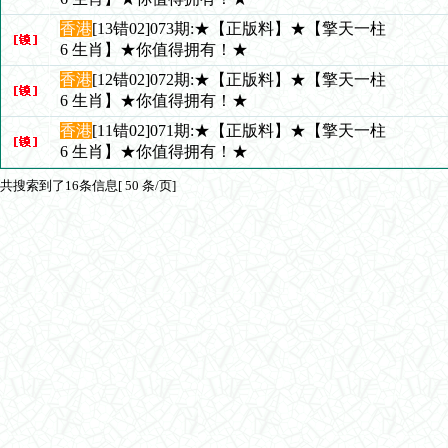
香港
[13错02]073期:★【正版料】★【擎天一柱
6 生肖】★你值得拥有！★
香港
[12错02]072期:★【正版料】★【擎天一柱
6 生肖】★你值得拥有！★
香港
[11错02]071期:★【正版料】★【擎天一柱
6 生肖】★你值得拥有！★
共搜索到了16条信息[ 50 条/页]