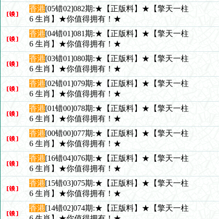
香港
[05错02]082期:★【正版料】★【擎天一柱
6 生肖】★你值得拥有！★
香港
[04错01]081期:★【正版料】★【擎天一柱
6 生肖】★你值得拥有！★
香港
[03错01]080期:★【正版料】★【擎天一柱
6 生肖】★你值得拥有！★
香港
[02错01]079期:★【正版料】★【擎天一柱
6 生肖】★你值得拥有！★
香港
[01错00]078期:★【正版料】★【擎天一柱
6 生肖】★你值得拥有！★
香港
[00错00]077期:★【正版料】★【擎天一柱
6 生肖】★你值得拥有！★
香港
[16错04]076期:★【正版料】★【擎天一柱
6 生肖】★你值得拥有！★
香港
[15错03]075期:★【正版料】★【擎天一柱
6 生肖】★你值得拥有！★
香港
[14错02]074期:★【正版料】★【擎天一柱
6 生肖】★你值得拥有！★